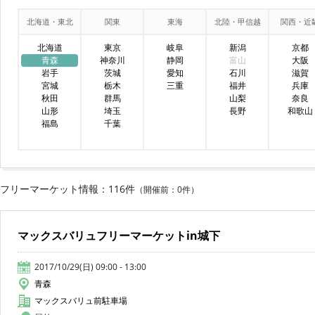
北海道・東北
関東
東海
北陸・甲信越
関西・近
北海道
東京
岐阜
新潟
京都
青森
神奈川
静岡
富山
大阪
岩手
茨城
愛知
石川
滋賀
宮城
栃木
三重
福井
兵庫
秋田
群馬
山梨
奈良
山形
埼玉
長野
和歌山
福島
千葉
フリーマーケット情報：116件
（開催前：0件）
マックスバリュフリーマーケットin城下
2017/10/29(日) 09:00 - 13:00
青森
マックスバリュ前駐車場