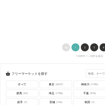
◀︎
1
2
3
4
116件中 1～30件を表示
フリーマーケットを探す
すべて
東京
神奈川
(4937)
(1785)
群馬
埼玉
千葉
(92)
(1786)
(576)
岩手
宮城
秋田
(7)
(136)
(1)