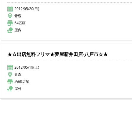
2012/05/20(日)
青森
64区画
屋内
★☆出店無料フリマ★夢屋新井田店-八戸市☆★
2012/05/19(土)
青森
約60店舗
屋外