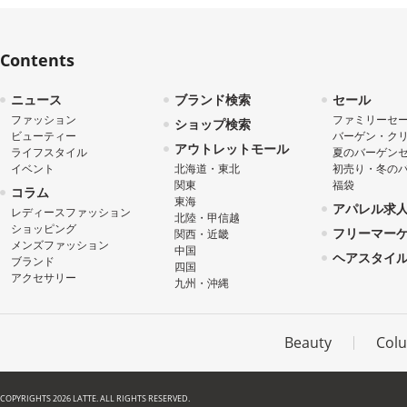
Contents
ニュース
ブランド検索
セール
ファッション
ファミリーセ
ショップ検索
ビューティー
バーゲン・ク
アウトレットモール
ライフスタイル
夏のバーゲン
イベント
北海道・東北
初売り・冬の
関東
福袋
コラム
東海
アパレル求
レディースファッション
北陸・甲信越
ショッピング
フリーマー
関西・近畿
メンズファッション
中国
ヘアスタイ
ブランド
四国
アクセサリー
九州・沖縄
Beauty
Col
COPYRIGHTS 2026 LATTE. ALL RIGHTS RESERVED.