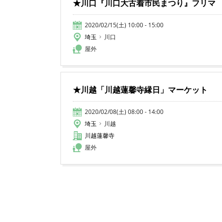
★川口『川口大古着市民まつり』フリマ
2020/02/15(土) 10:00 - 15:00
埼玉
川口
屋外
★川越「川越蓮馨寺縁日」マーケット
2020/02/08(土) 08:00 - 14:00
埼玉
川越
川越蓮馨寺
屋外