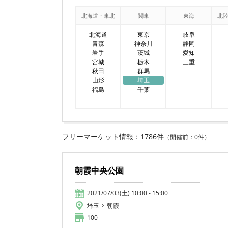
北海道・東北
関東
東海
北
北海道
東京
岐阜
青森
神奈川
静岡
岩手
茨城
愛知
宮城
栃木
三重
秋田
群馬
山形
埼玉
福島
千葉
フリーマーケット情報：1786件
（開催前：0件）
朝霞中央公園
2021/07/03(土) 10:00 - 15:00
埼玉
朝霞
100