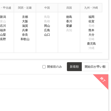
陸・甲信越
関西・近畿
中国
四国
九州・沖縄
新潟
京都
鳥取
徳島
福岡
富山
大阪
島根
香川
佐賀
石川
滋賀
岡山
愛媛
長崎
福井
兵庫
広島
高知
熊本
山梨
奈良
山口
大分
長野
和歌山
宮崎
鹿児島
沖縄
開催前のみ
新着順
開始日が早い順
終了