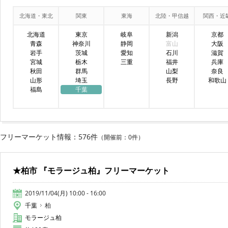
北海道・東北
関東
東海
北陸・甲信越
関西・近
北海道
東京
岐阜
新潟
京都
青森
神奈川
静岡
富山
大阪
岩手
茨城
愛知
石川
滋賀
宮城
栃木
三重
福井
兵庫
秋田
群馬
山梨
奈良
山形
埼玉
長野
和歌山
福島
千葉
フリーマーケット情報：576件
（開催前：0件）
★柏市 『モラージュ柏』フリーマーケット
2019/11/04(月) 10:00 - 16:00
千葉
柏
モラージュ柏