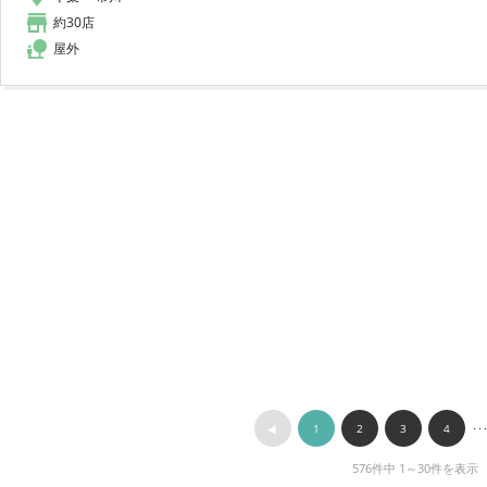
約30店
屋外
◀︎
1
2
3
4
･･
576件中 1～30件を表示