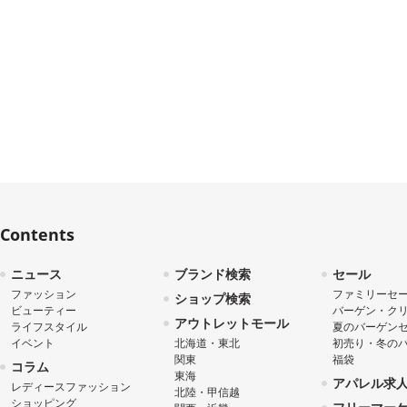
Contents
ニュース
ブランド検索
セール
ファッション
ファミリーセ
ショップ検索
ビューティー
バーゲン・ク
アウトレットモール
ライフスタイル
夏のバーゲン
イベント
北海道・東北
初売り・冬の
関東
福袋
コラム
東海
アパレル求
レディースファッション
北陸・甲信越
ショッピング