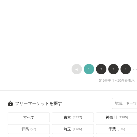
◀︎
1
2
3
4
･･
516件中 1～30件を表示
フリーマーケットを探す
すべて
東京
神奈川
(4937)
(1785)
群馬
埼玉
千葉
(92)
(1786)
(576)