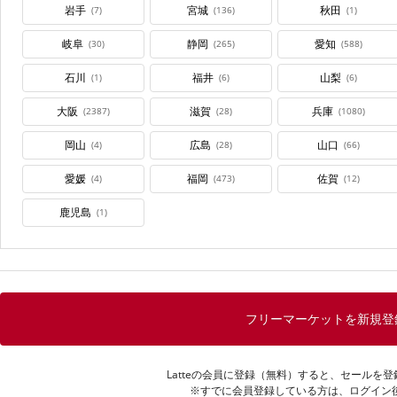
岩手
宮城
秋田
(7)
(136)
(1)
岐阜
静岡
愛知
(30)
(265)
(588)
石川
福井
山梨
(1)
(6)
(6)
大阪
滋賀
兵庫
(2387)
(28)
(1080)
岡山
広島
山口
(4)
(28)
(66)
愛媛
福岡
佐賀
(4)
(473)
(12)
鹿児島
(1)
フリーマーケットを新規登
Latteの会員に登録（無料）すると、セールを
※すでに会員登録している方は、ログイン