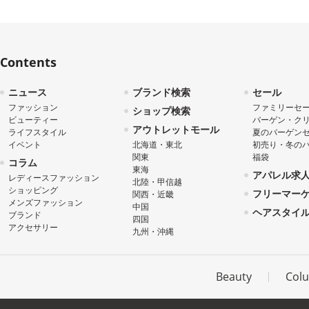
Contents
ニュース
ブランド検索
セール
ファッション
ファミリーセ
ショップ検索
ビューティー
バーゲン・ク
アウトレットモール
ライフスタイル
夏のバーゲン
イベント
北海道・東北
初売り・冬の
関東
福袋
コラム
東海
アパレル求
レディースファッション
北陸・甲信越
ショッピング
フリーマー
関西・近畿
メンズファッション
中国
ヘアスタイ
ブランド
四国
アクセサリー
九州・沖縄
Beauty
Col