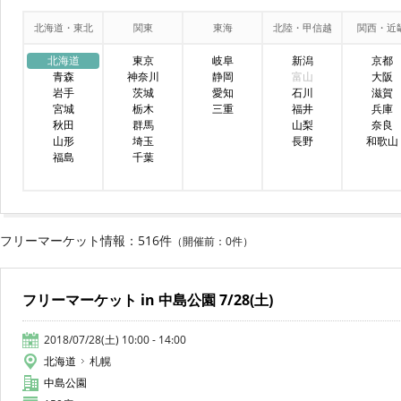
北海道・東北
関東
東海
北陸・甲信越
関西・近
北海道
東京
岐阜
新潟
京都
青森
神奈川
静岡
富山
大阪
岩手
茨城
愛知
石川
滋賀
宮城
栃木
三重
福井
兵庫
秋田
群馬
山梨
奈良
山形
埼玉
長野
和歌山
福島
千葉
フリーマーケット情報：516件
（開催前：0件）
フリーマーケット in 中島公園 7/28(土)
2018/07/28(土) 10:00 - 14:00
北海道
札幌
中島公園