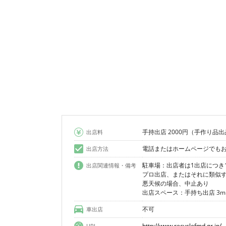
手持出店 2000円（手作り品
出店料
電話またはホームページでも
出店方法
駐車場：出店者は1出店につき
出店関連情報・備考
プロ出店、またはそれに類似
悪天候の場合、中止あり
出店スペース：手持ち出店 3m
不可
車出店
http://www.recyclefmd.gr.jp/
URL