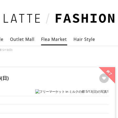
le
Outlet Mall
Flea Market
Hair Style
5/13(日)
終了
(日)