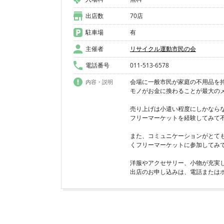
出店数
70店
駐車場
有
主催者
リサイクル運動市民の会
電話番号
011-513-6578
会場に一般市民が家庭の不用品を
内容・説明
モノがお金に換わることが最大の
売り上げは小遣い程度にしかなら
フリーマーケットを経験してみて
また、コミュニケーションがとて
くフリーマーケットに参加してみ
洋服やアクセサリー、小物が充実
出店のお申し込みは、電話または