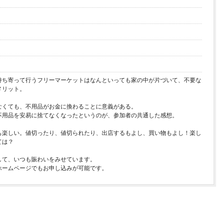
持ち寄って行うフリーマーケットはなんといっても家の中が片づいて、不要な
メリット。
なくても、不用品がお金に換わることに意義がある。
不用品を安易に捨てなくなったというのが、参加者の共通した感想。
も楽しい。値切ったり、値切られたり、出店するもよし、買い物もよし！楽し
ては？
して、いつも賑わいをみせています。
ホームページでもお申し込みが可能です。