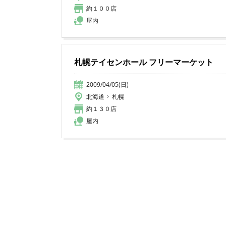
約１００店
屋内
札幌テイセンホール フリーマーケット
2009/04/05(日)
北海道
札幌
約１３０店
屋内