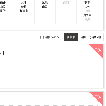
福井
兵庫
広島
高知
熊本
山梨
奈良
山口
大分
長野
和歌山
宮崎
鹿児島
沖縄
開催前のみ
新着順
開始日が早い順
終了
ット
終了