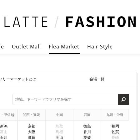
le
Outlet Mall
Flea Market
Hair Style
フリーマーケットとは
会場一覧
陸・甲信越
関西・近畿
中国
四国
九州・沖縄
新潟
京都
鳥取
徳島
福岡
富山
大阪
島根
香川
佐賀
石川
滋賀
岡山
愛媛
長崎