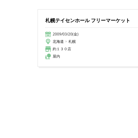
札幌テイセンホール フリーマーケット
2009/03/20(金)
北海道
札幌
約１３０店
屋内