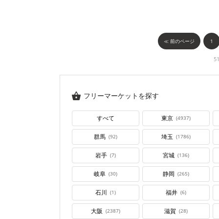
≪ 前のページ
1
5
フリーマーケットを探す
すべて
東京
(4937)
群馬
埼玉
(92)
(1786)
岩手
宮城
(7)
(136)
岐阜
静岡
(30)
(265)
石川
福井
(1)
(6)
大阪
滋賀
(2387)
(28)