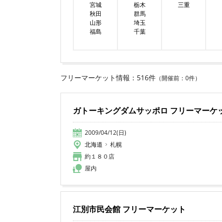
宮城
栃木
三重
秋田
群馬
山形
埼玉
福島
千葉
フリーマーケット情報：516件
（開催前：0件）
ガトーキングダムサッポロ フリーマーケ
2009/04/12(日)
北海道
札幌
約１８０店
屋内
江別市民会館 フリーマーケット