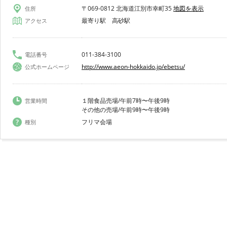
〒069-0812 北海道江別市幸町35
地図を表示
住所
最寄り駅 高砂駅
アクセス
011-384-3100
電話番号
http://www.aeon-hokkaido.jp/ebetsu/
公式ホームページ
１階食品売場/午前7時〜午後9時
営業時間
その他の売場/午前9時〜午後9時
フリマ会場
種別