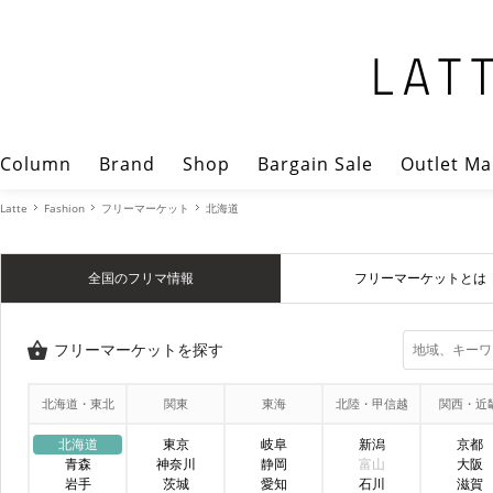
Column
Brand
Shop
Bargain Sale
Outlet Ma
Latte
Fashion
フリーマーケット
北海道
全国のフリマ情報
フリーマーケットとは
フリーマーケットを探す
北海道・東北
関東
東海
北陸・甲信越
関西・近
北海道
東京
岐阜
新潟
京都
青森
神奈川
静岡
富山
大阪
岩手
茨城
愛知
石川
滋賀