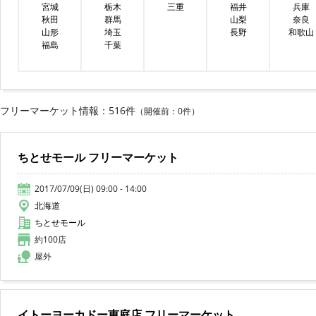
宮城
栃木
三重
福井
兵庫
秋田
群馬
山梨
奈良
山形
埼玉
長野
和歌山
福島
千葉
フリーマーケット情報：516件
（開催前：0件）
ちとせモール フリーマーケット
2017/07/09(日) 09:00 - 14:00
北海道
ちとせモール
約100店
屋外
イトーヨーカドー恵庭店 フリーマーケット