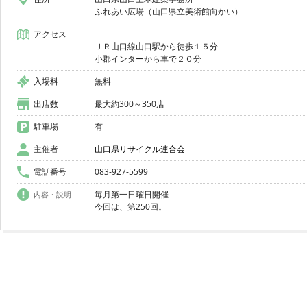
ふれあい広場（山口県立美術館向かい）
アクセス
ＪＲ山口線山口駅から徒歩１５分
入場料
無料
出店数
最大約300～350店
駐車場
有
主催者
山口県リサイクル連合会
電話番号
083-927-5599
毎月第一日曜日開催
内容・説明
今回は、第250回。