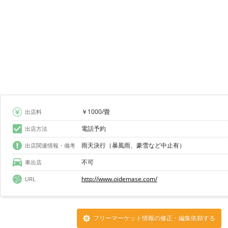
￥1000/畳
出店料
電話予約
出店方法
雨天決行（暴風雨、豪雪など中止有）
出店関連情報・備考
不可
車出店
http://www.oidemase.com/
URL
フリーマーケット情報の修正・編集依頼する