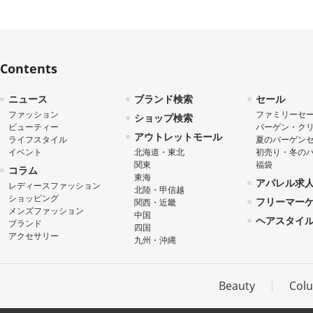
Contents
ニュース
ブランド検索
セール
ファッション
ファミリーセ
ショップ検索
ビューティー
バーゲン・ク
アウトレットモール
ライフスタイル
夏のバーゲン
イベント
北海道・東北
初売り・冬の
関東
福袋
コラム
東海
アパレル求
レディースファッション
北陸・甲信越
ショッピング
フリーマー
関西・近畿
メンズファッション
中国
ヘアスタイ
ブランド
四国
アクセサリー
九州・沖縄
Beauty
Col