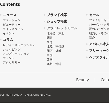
Contents
ニュース
ブランド検索
セール
ファッション
ファミリーセ
ショップ検索
ビューティー
バーゲン・ク
アウトレットモール
ライフスタイル
夏のバーゲン
イベント
北海道・東北
初売り・冬の
関東
福袋
コラム
東海
アパレル求
レディースファッション
北陸・甲信越
ショッピング
フリーマー
関西・近畿
メンズファッション
中国
ヘアスタイ
ブランド
四国
アクセサリー
九州・沖縄
Beauty
Col
COPYRIGHTS 2026 LATTE. ALL RIGHTS RESERVED.