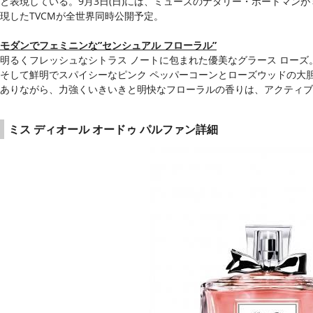
と表現している。9月3日(日)には、ミューズのナタリー・ポートマン
現したTVCMが全世界同時公開予定。
モダンでフェミニンな”センシュアル フローラル”
明るくフレッシュなシトラス ノートに包まれた優美なグラース ローズ
そして鮮明でスパイシーなピンク ペッパーコーンとローズウッドの大
ありながら、力強くいきいきと明快なフローラルの香りは、アクティブ
ミス ディオール オードゥ パルファン詳細