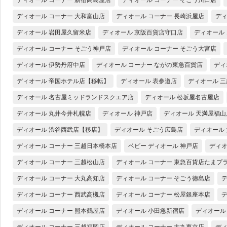
ディオール コーナー 大和富山店
ディオール コーナー 長崎浜屋店
ディ
ディオール 岩田屋久留米店
ディオール 京阪百貨店守口店
ディオール
ディオール コーナー そごう神戸店
ディオール コーナー そごう大宮店
ディオール 伊勢丹府中店
ディオール コーナー ながの東急百貨店
ディ
ディオール 帝国ホテル店【移転】
ディオール 表参道店
ディオール 
ディオール 名古屋ミッドランドスクエア店
ディオール 松坂屋名古屋店
ディオール 丸井今井札幌店
ディオール 神戸店
ディオール 天満屋福山
ディオール 渋谷西武店【移店】
ディオール そごう広島店
ディオール
ディオール コーナー 三越日本橋本店
ベビー ディオール 神戸店
ディオ
ディオール コーナー 三越松山店
ディオール コーナー 東急百貨店たまプ
ディオール コーナー 大丸高知店
ディオール コーナー そごう徳島店
デ
ディオール コーナー 西武高槻店
ディオール コーナー 松屋銀座本店
デ
ディオール コーナー 熊本鶴屋店
ディオール 小田急新宿店
ディオール
ディオール コーナー 三越福岡店
ディオール コーナー 大丸東京店
ディ