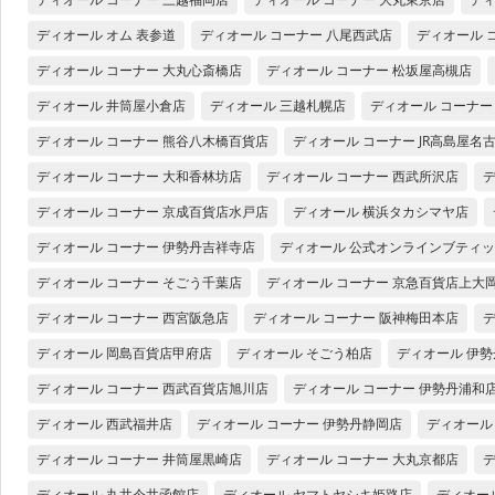
ディオール オム 表参道
ディオール コーナー 八尾西武店
ディオール 
ディオール コーナー 大丸心斎橋店
ディオール コーナー 松坂屋高槻店
ディオール 井筒屋小倉店
ディオール 三越札幌店
ディオール コーナー
ディオール コーナー 熊谷八木橋百貨店
ディオール コーナー JR高島屋名
ディオール コーナー 大和香林坊店
ディオール コーナー 西武所沢店
ディオール コーナー 京成百貨店水戸店
ディオール 横浜タカシマヤ店
ディオール コーナー 伊勢丹吉祥寺店
ディオール 公式オンラインブティ
ディオール コーナー そごう千葉店
ディオール コーナー 京急百貨店上大
ディオール コーナー 西宮阪急店
ディオール コーナー 阪神梅田本店
ディオール 岡島百貨店甲府店
ディオール そごう柏店
ディオール 伊
ディオール コーナー 西武百貨店旭川店
ディオール コーナー 伊勢丹浦和
ディオール 西武福井店
ディオール コーナー 伊勢丹静岡店
ディオール
ディオール コーナー 井筒屋黒崎店
ディオール コーナー 大丸京都店
デ
ディオール 丸井今井函館店
ディオール ヤマトヤシキ姫路店
ディオー