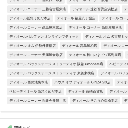
ディオール コーナー 三越名古屋栄店
ディオール 遠鉄百貨店浜松店
デ
ディオール阪急うめだ本店
ディオール 福屋八丁堀店
ディオール コー
ディオール コーナー 髙島屋東京店
ディオール コーナー 高島屋岐阜店
ディオールパルファン オンラインブティック
ディオール オム 名古屋ミ
ディオール オム 伊勢丹新宿店
ディオール 高島屋柏店
ディオール コ
ディオール コーナー 天満屋倉敷店
ディオール 松山いよてつ高島屋店
ディオール バックステージ ストゥーディオ 阪急-umeda本店
ベビーディ
ディオール バックステージ ストゥーディオ 東急東横店
ディオール パフ
ディオール 西武池袋本店
ハウス オブ ディオール GINZA SIX店
ディオ
ベビーディオール 阪急うめだ本店
ディオール 藤崎百貨店
ディオール
ディオール コーナー 丸井今井旭川店
ディオール そごう心斎橋本店
デ
関連タグ