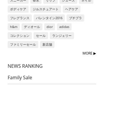
スニーカー
香水
リップ
シューズ
ネイル
ボディケア
ジルスチュアート
ヘアケア
フレグランス
バレンタイン2016
プチプラ
h&m
ディオール
dior
adidas
コレクション
セール
ランジェリー
ファミリーセール
新店舗
MORE ▶︎
NEWS RANKING
Family Sale