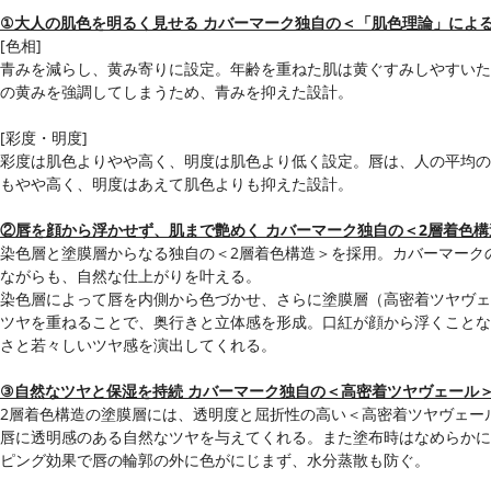
①大人の肌色を明るく見せる カバーマーク独自の＜「肌色理論」によ
[色相]
青みを減らし、黄み寄りに設定。年齢を重ねた肌は黄ぐすみしやすいた
の黄みを強調してしまうため、青みを抑えた設計。
[彩度・明度]
彩度は肌色よりやや高く、明度は肌色より低く設定。唇は、人の平均の
もやや高く、明度はあえて肌色よりも抑えた設計。
②唇を顔から浮かせず、肌まで艶めく カバーマーク独自の＜2層着色構
染色層と塗膜層からなる独自の＜2層着色構造＞を採用。カバーマーク
ながらも、自然な仕上がりを叶える。
染色層によって唇を内側から色づかせ、さらに塗膜層（高密着ツヤヴェ
ツヤを重ねることで、奥行きと立体感を形成。口紅が顔から浮くことな
さと若々しいツヤ感を演出してくれる。
③自然なツヤと保湿を持続 カバーマーク独自の＜高密着ツヤヴェール
2層着色構造の塗膜層には、透明度と屈折性の高い＜高密着ツヤヴェー
唇に透明感のある自然なツヤを与えてくれる。また塗布時はなめらかに
ピング効果で唇の輪郭の外に色がにじまず、水分蒸散も防ぐ。