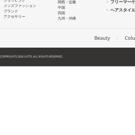
ショッピング
フリーマー
関西・近畿
メンズファッション
中国
ヘアスタイ
ブランド
四国
アクセサリー
九州・沖縄
Beauty
Col
COPYRIGHTS 2026 LATTE. ALL RIGHTS RESERVED.