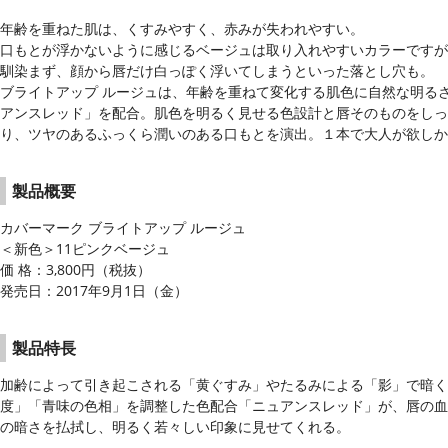
年齢を重ねた肌は、くすみやすく、赤みが失われやすい。
口もとが浮かないように感じるベージュは取り入れやすいカラーですが
馴染まず、顔から唇だけ白っぽく浮いてしまうといった落とし穴も。
ブライトアップ ルージュは、年齢を重ねて変化する肌色に自然な明る
アンスレッド」を配合。肌色を明るく見せる色設計と唇そのものをしっ
り、ツヤのあるふっくら潤いのある口もとを演出。１本で大人が欲しか
製品概要
カバーマーク ブライトアップ ルージュ
＜新色＞11ピンクベージュ
価 格：3,800円（税抜）
発売日：2017年9月1日（金）
製品特長
加齢によって引き起こされる「黄ぐすみ」やたるみによる「影」で暗く
度」「青味の色相」を調整した色配合「ニュアンスレッド」が、唇の血
の暗さを払拭し、明るく若々しい印象に見せてくれる。