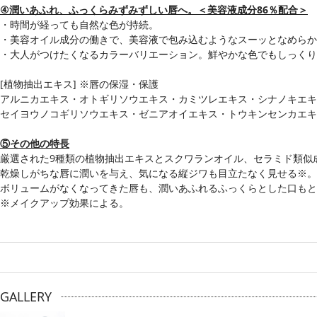
④潤いあふれ、ふっくらみずみずしい唇へ。＜美容液成分86％配合＞
・時間が経っても自然な色が持続。
・美容オイル成分の働きで、美容液で包み込むようなスーッとなめらか
・大人がつけたくなるカラーバリエーション。鮮やかな色でもしっくり
[植物抽出エキス] ※唇の保湿・保護
アルニカエキス・オトギリソウエキス・カミツレエキス・シナノキエキ
セイヨウノコギリソウエキス・ゼニアオイエキス・トウキンセンカエキ
⑤その他の特長
厳選された9種類の植物抽出エキスとスクワランオイル、セラミド類似
乾燥しがちな唇に潤いを与え、気になる縦ジワも目立たなく見せる※。
ボリュームがなくなってきた唇も、潤いあふれるふっくらとした口もと
※メイクアップ効果による。
GALLERY