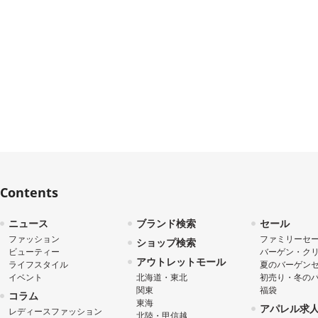
Contents
ニュース
ブランド検索
セール
ファッション
ファミリーセ
ショップ検索
ビューティー
バーゲン・ク
アウトレットモール
ライフスタイル
夏のバーゲン
イベント
北海道・東北
初売り・冬の
関東
福袋
コラム
東海
アパレル求
レディースファッション
北陸・甲信越