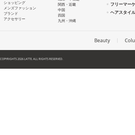
ショッピング
フリーマー
関西・近畿
メンズファッション
中国
ヘアスタイ
ブランド
四国
アクセサリー
九州・沖縄
Beauty
Col
COPYRIGHTS 2026 LATTE. ALL RIGHTS RESERVED.