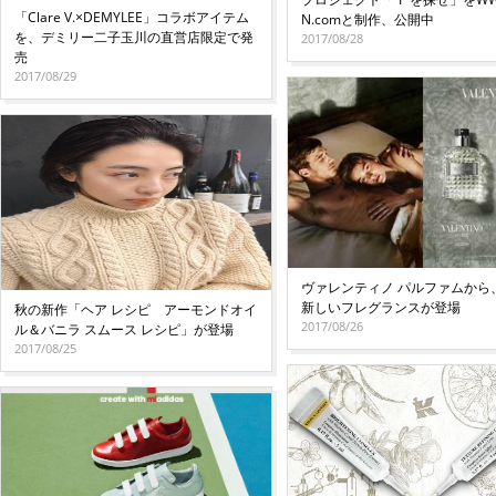
「Clare V.×DEMYLEE」コラボアイテム
N.comと制作、公開中
を、デミリー二子玉川の直営店限定で発
2017/08/28
売
2017/08/29
ヴァレンティノ パルファムから
新しいフレグランスが登場
秋の新作「ヘア レシピ アーモンドオイ
2017/08/26
ル＆バニラ スムース レシピ」が登場
2017/08/25