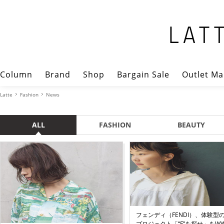
Column
Brand
Shop
Bargain Sale
Outlet Ma
Latte
Fashion
News
ALL
FASHION
BEAUTY
フェンディ（FENDI）、体験型
プロジェクト「“F”を探せ」をWWD