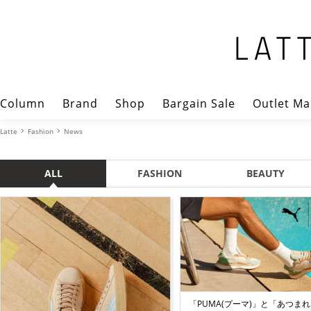
Column
Brand
Shop
Bargain Sale
Outlet Ma
Latte
Fashion
News
ALL
FASHION
BEAUTY
「PUMA(プーマ)」と「あつまれ