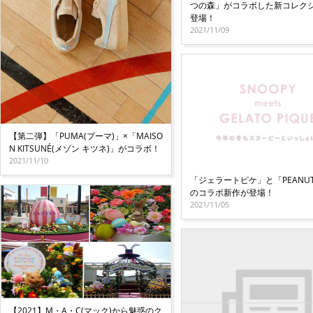
つの森」がコラボした新コレク
登場！
2021/11/09
【第二弾】「PUMA(プーマ)」×「MAISO
N KITSUNÉ(メゾン キツネ)」がコラボ！
2021/11/10
「ジェラートピケ」と「PEANU
のコラボ新作が登場！
2021/11/05
【2021】M・A・C(マック)から魅惑のク