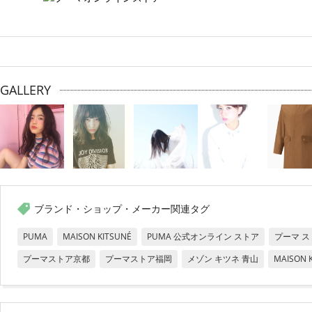
GALLERY
ブランド・ショップ・メーカー関連タグ
PUMA
MAISON KITSUNÉ
PUMA 公式オンライン ストア
プーマ ス
プーマストア京都
プーマストア福岡
メゾン キツネ 青山
MAISON K