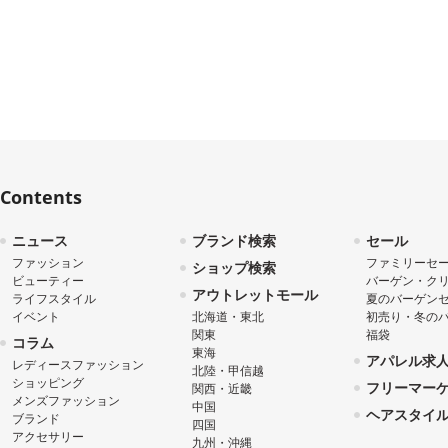
Contents
ニュース
ブランド検索
セール
ファッション
ファミリーセ
ショップ検索
ビューティー
バーゲン・ク
アウトレットモール
ライフスタイル
夏のバーゲン
イベント
北海道・東北
初売り・冬の
関東
福袋
コラム
東海
アパレル求
レディースファッション
北陸・甲信越
ショッピング
フリーマー
関西・近畿
メンズファッション
中国
ヘアスタイ
ブランド
四国
アクセサリー
九州・沖縄