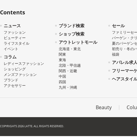
Contents
ニュース
ブランド検索
セール
ファッション
ファミリーセ
ショップ検索
ビューティー
バーゲン・ク
アウトレットモール
ライフスタイル
夏のバーゲン
イベント
北海道・東北
初売り・冬の
関東
福袋
コラム
東海
アパレル求
レディースファッション
北陸・甲信越
ショッピング
フリーマー
関西・近畿
メンズファッション
中国
ヘアスタイ
ブランド
四国
アクセサリー
九州・沖縄
Beauty
Col
COPYRIGHTS 2026 LATTE. ALL RIGHTS RESERVED.