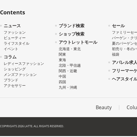
Contents
ニュース
ブランド検索
セール
ファッション
ファミリーセ
ショップ検索
ビューティー
バーゲン・ク
アウトレットモール
ライフスタイル
夏のバーゲン
イベント
北海道・東北
初売り・冬の
関東
福袋
コラム
東海
アパレル求
レディースファッション
北陸・甲信越
ショッピング
フリーマー
関西・近畿
メンズファッション
中国
ヘアスタイ
ブランド
四国
アクセサリー
九州・沖縄
Beauty
Col
COPYRIGHTS 2026 LATTE. ALL RIGHTS RESERVED.