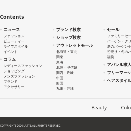
Contents
ニュース
ブランド検索
セール
ファッション
ファミリーセ
ショップ検索
ビューティー
バーゲン・ク
アウトレットモール
ライフスタイル
夏のバーゲン
イベント
北海道・東北
初売り・冬の
関東
福袋
コラム
東海
アパレル求
レディースファッション
北陸・甲信越
ショッピング
フリーマー
関西・近畿
メンズファッション
中国
ヘアスタイ
ブランド
四国
アクセサリー
九州・沖縄
Beauty
Col
COPYRIGHTS 2026 LATTE. ALL RIGHTS RESERVED.