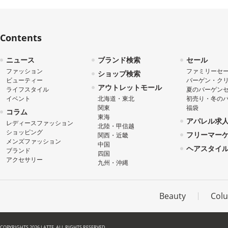
Contents
ニュース
ブランド検索
セール
ファッション
ファミリーセ
ショップ検索
ビューティー
バーゲン・ク
アウトレットモール
ライフスタイル
夏のバーゲン
イベント
北海道・東北
初売り・冬の
関東
福袋
コラム
東海
アパレル求
レディースファッション
北陸・甲信越
ショッピング
フリーマー
関西・近畿
メンズファッション
中国
ヘアスタイ
ブランド
四国
アクセサリー
九州・沖縄
Beauty
Col
COPYRIGHTS 2026 LATTE. ALL RIGHTS RESERVED.