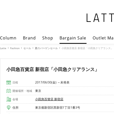
Column
Brand
Shop
Bargain Sale
Outlet Ma
Latte
Fashion
セール
夏のバーゲンセール
小田急百貨店 新宿店「小田急クリアランス」
小田急百貨店 新宿店「小田急クリアランス」
2017/06/30(金) ～未発表
日程
東京
開催場所・地域
小田急百貨店 新宿店
会場
住所
東京都新宿区西新宿1丁目1番3号