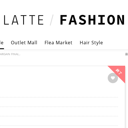
le
Outlet Mall
Flea Market
Hair Style
GAIN FINAL」
藤
終了