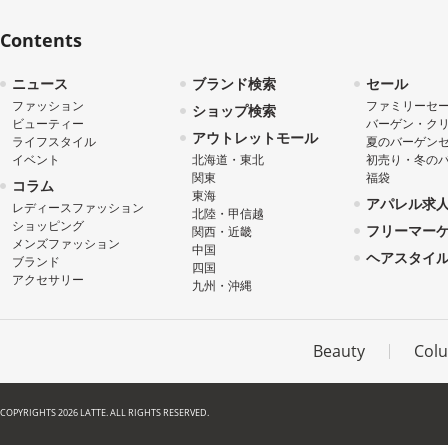
Contents
ニュース
ブランド検索
セール
ファッション
ファミリーセ
ショップ検索
ビューティー
バーゲン・ク
アウトレットモール
ライフスタイル
夏のバーゲン
イベント
北海道・東北
初売り・冬の
関東
福袋
コラム
東海
アパレル求
レディースファッション
北陸・甲信越
ショッピング
フリーマー
関西・近畿
メンズファッション
中国
ヘアスタイ
ブランド
四国
アクセサリー
九州・沖縄
Beauty
Col
COPYRIGHTS 2026 LATTE. ALL RIGHTS RESERVED.