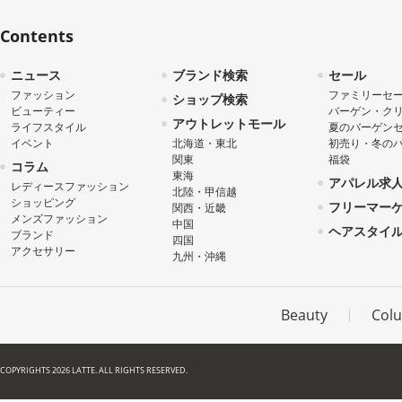
Contents
ニュース
ブランド検索
セール
ファッション
ファミリーセ
ショップ検索
ビューティー
バーゲン・ク
アウトレットモール
ライフスタイル
夏のバーゲン
イベント
北海道・東北
初売り・冬の
関東
福袋
コラム
東海
アパレル求
レディースファッション
北陸・甲信越
ショッピング
フリーマー
関西・近畿
メンズファッション
中国
ヘアスタイ
ブランド
四国
アクセサリー
九州・沖縄
Beauty
Col
COPYRIGHTS 2026 LATTE. ALL RIGHTS RESERVED.