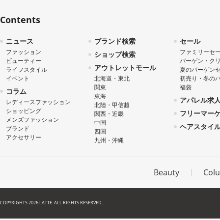
Contents
ニュース
ブランド検索
セール
ファッション
ファミリーセ
ショップ検索
ビューティー
バーゲン・ク
アウトレットモール
ライフスタイル
夏のバーゲン
イベント
北海道・東北
初売り・冬の
関東
福袋
コラム
東海
アパレル求
レディースファッション
北陸・甲信越
ショッピング
フリーマー
関西・近畿
メンズファッション
中国
ヘアスタイ
ブランド
四国
アクセサリー
九州・沖縄
Beauty
Col
COPYRIGHTS 2026 LATTE. ALL RIGHTS RESERVED.