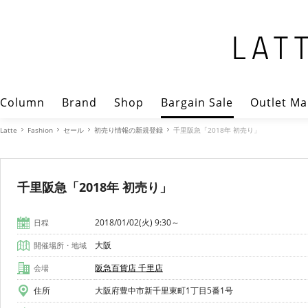
Column
Brand
Shop
Bargain Sale
Outlet Ma
Latte
Fashion
セール
初売り情報の新規登録
千里阪急「2018年 初売り」
千里阪急「2018年 初売り」
2018/01/02(火) 9:30～
日程
大阪
開催場所・地域
阪急百貨店 千里店
会場
住所
大阪府豊中市新千里東町1丁目5番1号