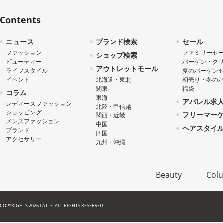
Contents
ニュース
ブランド検索
セール
ファッション
ファミリーセ
ショップ検索
ビューティー
バーゲン・ク
アウトレットモール
ライフスタイル
夏のバーゲン
イベント
北海道・東北
初売り・冬の
関東
福袋
コラム
東海
アパレル求
レディースファッション
北陸・甲信越
ショッピング
フリーマー
関西・近畿
メンズファッション
中国
ヘアスタイ
ブランド
四国
アクセサリー
九州・沖縄
Beauty
Col
COPYRIGHTS 2026 LATTE. ALL RIGHTS RESERVED.