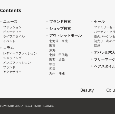
Contents
ニュース
ブランド検索
セール
ファッション
ファミリーセ
ショップ検索
ビューティー
バーゲン・ク
アウトレットモール
ライフスタイル
夏のバーゲン
イベント
北海道・東北
初売り・冬の
関東
福袋
コラム
東海
アパレル求
レディースファッション
北陸・甲信越
ショッピング
フリーマー
関西・近畿
メンズファッション
中国
ヘアスタイ
ブランド
四国
アクセサリー
九州・沖縄
Beauty
Col
COPYRIGHTS 2026 LATTE. ALL RIGHTS RESERVED.