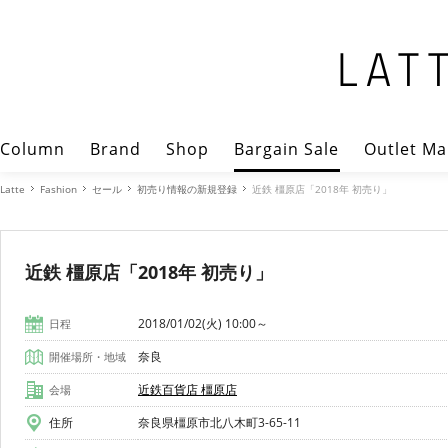
Column
Brand
Shop
Bargain Sale
Outlet Ma
Latte
Fashion
セール
初売り情報の新規登録
近鉄 橿原店「2018年 初売り」
近鉄 橿原店「2018年 初売り」
2018/01/02(火) 10:00～
日程
奈良
開催場所・地域
近鉄百貨店 橿原店
会場
住所
奈良県橿原市北八木町3-65-11