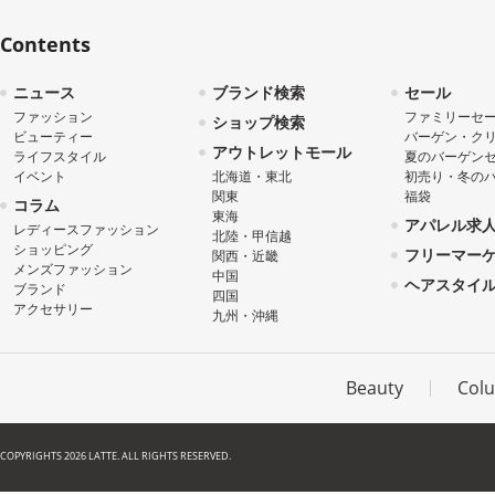
Contents
ニュース
ブランド検索
セール
ファッション
ファミリーセ
ショップ検索
ビューティー
バーゲン・ク
アウトレットモール
ライフスタイル
夏のバーゲン
イベント
北海道・東北
初売り・冬の
関東
福袋
コラム
東海
アパレル求
レディースファッション
北陸・甲信越
ショッピング
フリーマー
関西・近畿
メンズファッション
中国
ヘアスタイ
ブランド
四国
アクセサリー
九州・沖縄
Beauty
Col
COPYRIGHTS 2026 LATTE. ALL RIGHTS RESERVED.