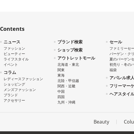
Contents
ニュース
ブランド検索
セール
ファッション
ファミリーセ
ショップ検索
ビューティー
バーゲン・ク
アウトレットモール
ライフスタイル
夏のバーゲン
イベント
北海道・東北
初売り・冬の
関東
福袋
コラム
東海
アパレル求
レディースファッション
北陸・甲信越
ショッピング
フリーマー
関西・近畿
メンズファッション
中国
ヘアスタイ
ブランド
四国
アクセサリー
九州・沖縄
Beauty
Col