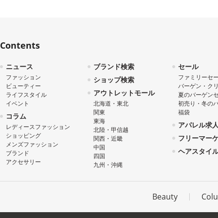
Contents
ニュース
ブランド検索
セール
ファッション
ファミリーセ
ショップ検索
ビューティー
バーゲン・ク
アウトレットモール
ライフスタイル
夏のバーゲン
イベント
北海道・東北
初売り・冬の
関東
福袋
コラム
東海
アパレル求
レディースファッション
北陸・甲信越
ショッピング
フリーマー
関西・近畿
メンズファッション
中国
ヘアスタイ
ブランド
四国
アクセサリー
九州・沖縄
Beauty
Col