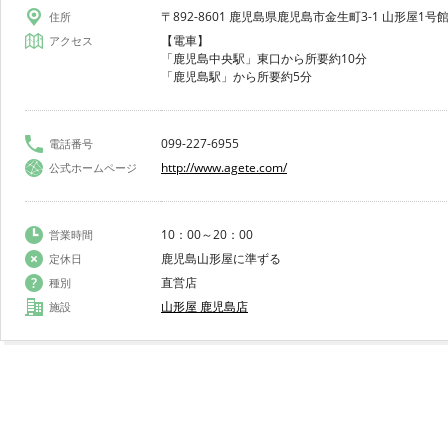
〒892-8601 鹿児島県鹿児島市金生町3-1 山形屋1号館
住所
【電車】
アクセス
「鹿児島中央駅」東口から所要約10分
「鹿児島駅」から所要約5分
099-227-6955
電話番号
http://www.agete.com/
公式ホームページ
10：00～20：00
営業時間
鹿児島山形屋に準ずる
定休日
直営店
種別
山形屋 鹿児島店
施設