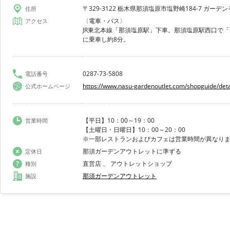
〒329-3122 栃木県那須塩原市塩野崎184-7 ガーデン
住所
〈電車・バス〉
アクセス
JR東北本線「那須塩原駅」下車。那須塩原駅西口で
に乗車し約8分。
0287-73-5808
電話番号
https://www.nasu-gardenoutlet.com/shopguide/det
公式ホームページ
【平日】10：00～19：00
営業時間
【土曜日・日曜日】10：00～20：00
※一部レストランおよびカフェは営業時間が異なり
那須ガーデンアウトレットに準ずる
定休日
直営店 、 アウトレットショップ
種別
那須ガーデンアウトレット
施設