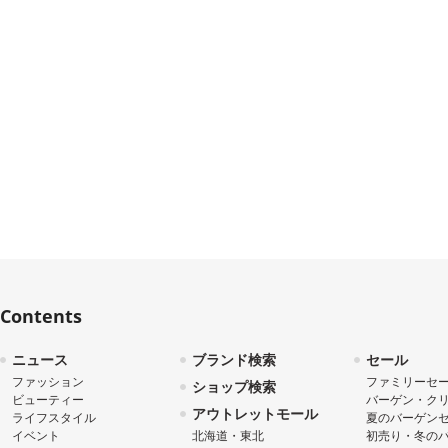
Contents
ニュース
ブランド検索
セール
ファッション
ファミリーセ
ショップ検索
ビューティー
バーゲン・ク
アウトレットモール
ライフスタイル
夏のバーゲン
イベント
北海道・東北
初売り・冬の