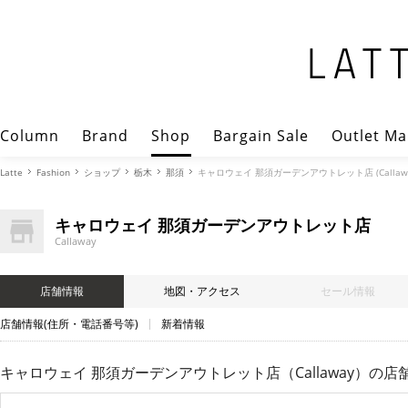
Column
Brand
Shop
Bargain Sale
Outlet Ma
Latte
Fashion
ショップ
栃木
那須
キャロウェイ 那須ガーデンアウトレット店 (Callaw
キャロウェイ 那須ガーデンアウトレット店
Callaway
店舗情報
地図・アクセス
セール情報
店舗情報(住所・電話番号等)
新着情報
キャロウェイ 那須ガーデンアウトレット店（Callaway）
の店