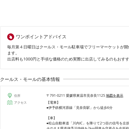
ワンポイントアドバイス
毎月第４日曜日はクールス・モール駐車場でフリーマーケットが開
ます。
出店料も1000円と手頃な価格のため実際に出店してみるのもおす
クールス・モールの基本情報
〒791-0211 愛媛県東温市見奈良1125
地図を表示
住所
【電車】
アクセス
●伊予鉄横河原線「見奈良駅」から徒歩6分
【車】
●松山自動車道「川内IC」を降りて2つ目の信号を左
そのまま県道伊予川内線を2km弱進み交差点を右折約