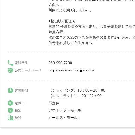
方向へ 。
川内ICより約3分、2,2km。
●松山駅方面より
国道11号線を高松方面へ走り、お菓子館を越して次
差点右折。
次のエネオスSSの信号を左折そのまま約2km進み、
信号を右折して右手方向へ。
089-990-7200
電話番号
http://www.lesp.co.jp/cools/
公式ホームページ
【ショッピング】10：00～20：00
営業時間
【レストラン】11：00～22：00
不定休
定休日
アウトレットモール
種別
クールス・モール
施設