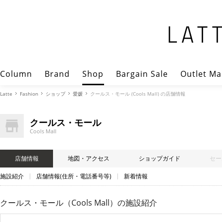
Column
Brand
Shop
Bargain Sale
Outlet Ma
Latte
Fashion
ショップ
愛媛
クールス・モール (Cools Mall) の店舗情報
クールス・モール
Cools Mall
店舗情報
地図・アクセス
ショップガイド
セー
施設紹介
店舗情報(住所・電話番号等)
新着情報
クールス・モール（Cools Mall）
の施設紹介