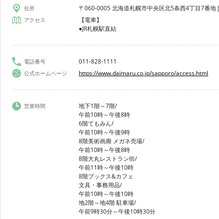
〒060-0005 北海道札幌市中央区北5条西4丁目7番地
住所
【電車】
アクセス
●JR札幌駅直結
011-828-1111
電話番号
https://www.daimaru.co.jp/sapporo/access.html
公式ホームページ
地下1階～7階/
営業時間
午前10時～午後8時
6階てもみん/
午前10時～午後9時
8階美術画廊 メガネ売場/
午前10時～午後8時
8階大丸レストラン街/
午前11時～午後10時
8階ブックス&カフェ
文具・事務用品/
午前10時～午後10時
地2階～地4階 駐車場/
午前9時30分～午後10時30分