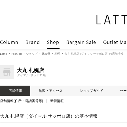
Column
Brand
Shop
Bargain Sale
Outlet Ma
Latte
Fashion
ショップ
北海道
札幌
大丸 札幌店 (ダイマル サッポロ店) の店舗情報
大丸 札幌店
ダイマル サッポロ店
店舗情報
地図・アクセス
ショップガイド
セー
店舗情報(住所・電話番号等)
新着情報
大丸 札幌店（ダイマル サッポロ店）
の基本情報