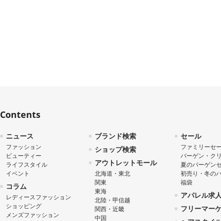
Contents
ニュース
ブランド検索
セール
ファッション
ファミリーセ
ショップ検索
ビューティー
バーゲン・ク
アウトレットモール
ライフスタイル
夏のバーゲン
イベント
北海道・東北
初売り・冬の
関東
福袋
コラム
東海
アパレル求
レディースファッション
北陸・甲信越
ショッピング
フリーマー
関西・近畿
メンズファッション
中国