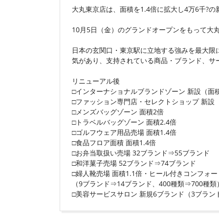
大丸東京店は、面積を1.4倍に拡大し4万6千?の
10月5日（金）のグランドオープンをもって大
日本の玄関口・東京駅に立地する強みを最大限
気があり、支持されている商品・ブランド、サ
リニューアル後
□インターナショナルブランドゾーン 新設（面積1,
□ファッション専門店・セレクトショップ 新設（2,
□メンズバッグゾーン 面積2倍
□トラベルバッグゾーン 面積2.4倍
□ゴルフウェア用品売場 面積1.4倍
□食品フロア面積 面積1.4倍
□お弁当取扱い売場 32ブランド⇒55ブランド
□和洋菓子売場 52ブランド⇒74ブランド
□婦人靴売場 面積1.1倍・ヒール付きコンフォ
（9ブランド⇒14ブランド、400種類⇒700種類
□美容サービスサロン 新規6ブランド（3ブラン