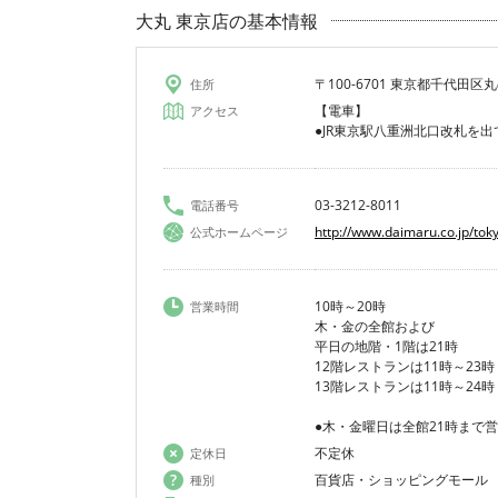
大丸 東京店の基本情報
〒100-6701 東京都千代田区丸
住所
【電車】
アクセス
●JR東京駅八重洲北口改札を出
03-3212-8011
電話番号
http://www.daimaru.co.jp/tok
公式ホームページ
10時～20時
営業時間
木・金の全館および
平日の地階・1階は21時
12階レストランは11時～23時
13階レストランは11時～24時
●木・金曜日は全館21時まで
不定休
定休日
百貨店・ショッピングモール
種別