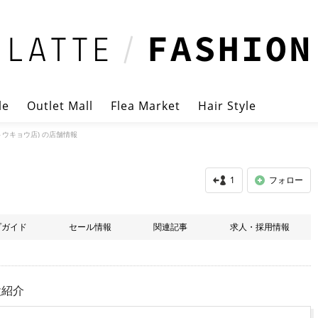
le
Outlet Mall
Flea Market
Hair Style
トウキョウ店) の店舗情報
1
フォロー
プガイド
セール情報
関連記事
求人・採用情報
設紹介