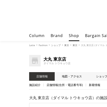
Column
Brand
Shop
Bargain Sa
Latte
Fashion
ショップ
東京
東京
大丸 東京店 (ダイマル 
大丸 東京店
ダイマル トウキョウ店
店舗情報
地図・アクセス
ショッ
施設紹介
店舗情報(住所・電話番号等)
新着情報
大丸 東京店（ダイマル トウキョウ店）
の施