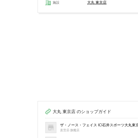
大丸 東京店
施設
大丸 東京店 のショップガイド
ザ・ノース・フェイス ICI石井スポーツ大丸東
直営店·旗艦店