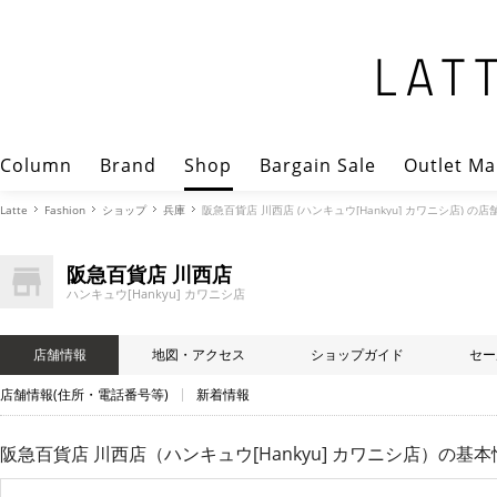
Column
Brand
Shop
Bargain Sale
Outlet Ma
Latte
Fashion
ショップ
兵庫
阪急百貨店 川西店 (ハンキュウ[Hankyu] カワニシ店) の店
阪急百貨店 川西店
ハンキュウ[Hankyu] カワニシ店
店舗情報
地図・アクセス
ショップガイド
セー
店舗情報(住所・電話番号等)
新着情報
阪急百貨店 川西店（ハンキュウ[Hankyu] カワニシ店）
の基本