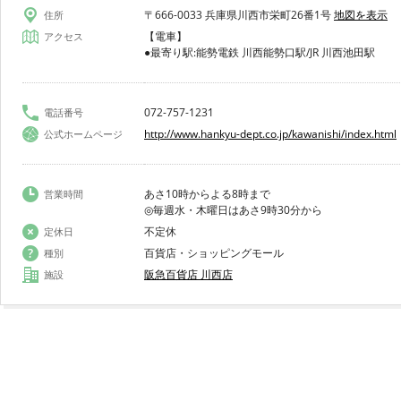
〒666-0033 兵庫県川西市栄町26番1号
地図を表示
住所
【電車】
アクセス
●最寄り駅:能勢電鉄 川西能勢口駅/JR 川西池田駅
072-757-1231
電話番号
http://www.hankyu-dept.co.jp/kawanishi/index.html
公式ホームページ
あさ10時からよる8時まで
営業時間
◎毎週水・木曜日はあさ9時30分から
不定休
定休日
百貨店・ショッピングモール
種別
阪急百貨店 川西店
施設