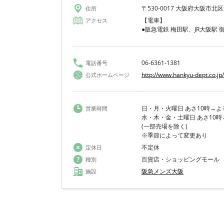
〒530-0017 大阪府大阪市北
住所
【電車】
アクセス
●阪急電鉄 梅田駅、JR大阪駅
06-6361-1381
電話番号
http://www.hankyu-dept.co.j
公式ホームページ
日・月・火曜日 あさ10時→よ
営業時間
水・木・金・土曜日 あさ10時
(一部売場を除く)
※季節によって変更あり
不定休
定休日
百貨店・ショッピングモール
種別
阪急メンズ大阪
施設