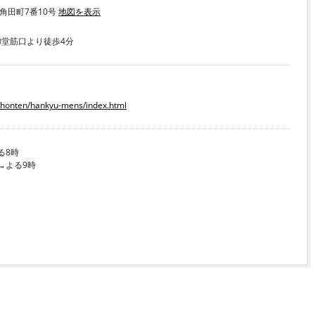
区角田町7番10号
地図を表示
 御堂筋口より徒歩4分
p/honten/hankyu-mens/index.html
る8時
→よる9時