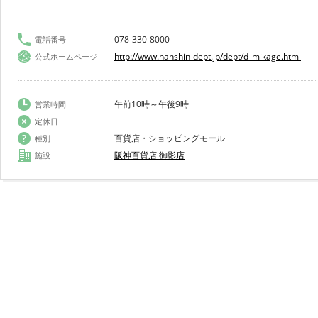
078-330-8000
電話番号
http://www.hanshin-dept.jp/dept/d_mikage.html
公式ホームページ
午前10時～午後9時
営業時間
定休日
百貨店・ショッピングモール
種別
阪神百貨店 御影店
施設