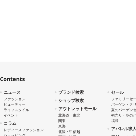
Contents
ニュース
ブランド検索
セール
ファッション
ファミリーセ
ショップ検索
ビューティー
バーゲン・ク
アウトレットモール
ライフスタイル
夏のバーゲン
イベント
北海道・東北
初売り・冬の
関東
福袋
コラム
東海
アパレル求
レディースファッション
北陸・甲信越
ショッピング