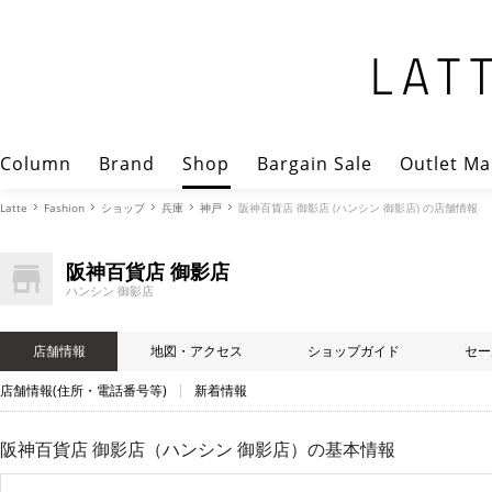
Column
Brand
Shop
Bargain Sale
Outlet Ma
Latte
Fashion
ショップ
兵庫
神戸
阪神百貨店 御影店 (ハンシン 御影店) の店舗情報
阪神百貨店 御影店
ハンシン 御影店
店舗情報
地図・アクセス
ショップガイド
セー
店舗情報(住所・電話番号等)
新着情報
阪神百貨店 御影店（ハンシン 御影店）
の基本情報