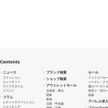
Contents
ニュース
ブランド検索
セール
ファッション
ファミリーセ
ショップ検索
ビューティー
バーゲン・ク
アウトレットモール
ライフスタイル
夏のバーゲン
イベント
北海道・東北
初売り・冬の
関東
福袋
コラム
東海
アパレル求
レディースファッション
北陸・甲信越
ショッピング
フリーマー
関西・近畿