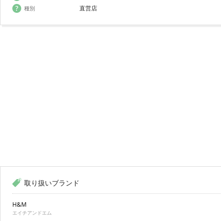
直営店
種別
取り扱いブランド
H&M
エイチアンドエム