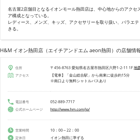
名古屋2店舗目となるイオンモール熱田店は、中心地からのアクセスも
ア構成となっている。
レディース、メンズ、キッズ、アクセサリーを取り扱い、バラエテ
きる。
H&M イオン熱田店（エイチアンドエム aeon熱田）
の店舗情
〒456-8763 愛知県名古屋市熱田区六野1-2-11 1F
地
住所
【電車】「金山総合駅」から南東に徒歩約15分
アクセス
※南口より無料シャトルバスあり
052-889-7717
電話番号
http://www.hm.com/jp/
公式ホームページ
10：00～22：00
営業時間
イオン熱田に準ずる
定休日