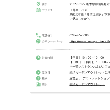
〒329-3122 栃木県那須塩原市
住所
〈電車・バス〉
アクセス
JR東北本線「那須塩原駅」下
に乗車し約8分。
0287-65-5000
電話番号
https://www.nasu-gardenoutl
公式ホームページ
【平日】10：00～19：00
営業時間
【土曜日・日曜日】10：00～2
※一部レストランおよびカフ
那須ガーデンアウトレットに
定休日
直営店 、 アウトレットショッ
種別
那須ガーデンアウトレット
施設