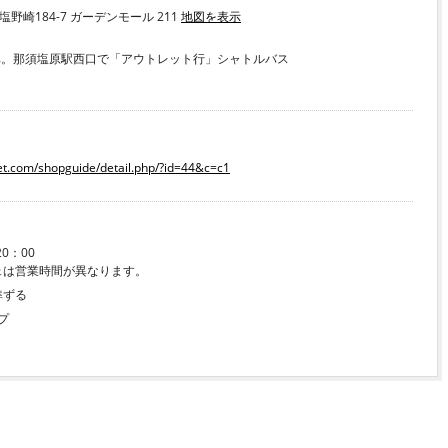
塩野崎184-7 ガーデンモール 211
地図を表示
車。那須塩原駅西口で「アウトレット行」シャトルバス
et.com/shopguide/detail.php/?id=44&c=c1
0：00
ェは営業時間が異なります。
準ずる
プ