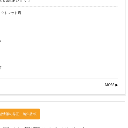
店 の関連ショップ
アウトレット店
店
店
MORE ▶︎
舗情報の修正・編集依頼