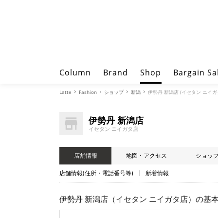
Column
Brand
Shop
Bargain Sa
Latte
Fashion
ショップ
新潟
伊勢丹 新潟店 (イセタン ニイガ
伊勢丹 新潟店
イセタン ニイガタ店
店舗情報
地図・アクセス
ショッ
店舗情報(住所・電話番号等)
新着情報
伊勢丹 新潟店（イセタン ニイガタ店）
の基