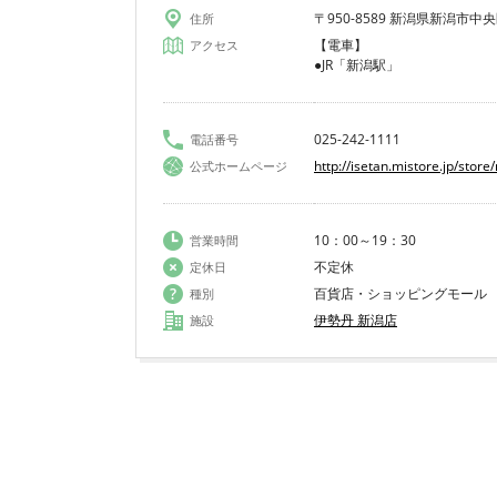
〒950-8589 新潟県新潟市中央
住所
【電車】
アクセス
●JR「新潟駅」
025-242-1111
電話番号
http://isetan.mistore.jp/store
公式ホームページ
10：00～19：30
営業時間
不定休
定休日
百貨店・ショッピングモール
種別
伊勢丹 新潟店
施設