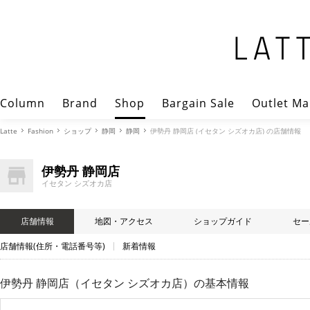
Column
Brand
Shop
Bargain Sale
Outlet Ma
Latte
Fashion
ショップ
静岡
静岡
伊勢丹 静岡店 (イセタン シズオカ店) の店舗情報
伊勢丹 静岡店
イセタン シズオカ店
店舗情報
地図・アクセス
ショップガイド
セー
店舗情報(住所・電話番号等)
新着情報
伊勢丹 静岡店（イセタン シズオカ店）
の基本情報