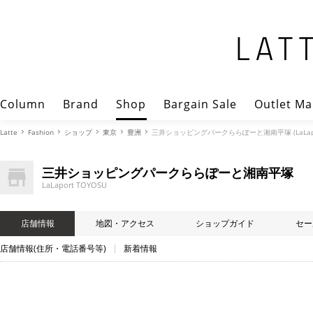
Column
Brand
Shop
Bargain Sale
Outlet Ma
Latte
Fashion
ショップ
東京
豊洲
三井ショッピングパークららぽーと湘南平塚 (LaLapor
三井ショッピングパークららぽーと湘南平塚
LaLaport TOYOSU
店舗情報
地図・アクセス
ショップガイド
セー
店舗情報(住所・電話番号等)
新着情報