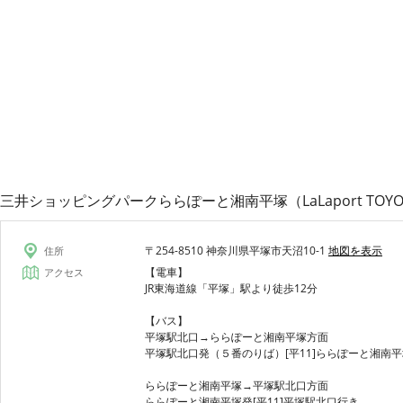
三井ショッピングパークららぽーと湘南平塚（LaLaport TOYO
〒254-8510 神奈川県平塚市天沼10-1
地図を表示
住所
【電車】
アクセス
JR東海道線「平塚」駅より徒歩12分
【バス】
平塚駅北口→ららぽーと湘南平塚方面
平塚駅北口発（５番のりば）[平11]ららぽーと湘南
ららぽーと湘南平塚→平塚駅北口方面
ららぽーと湘南平塚発[平11]平塚駅北口行き