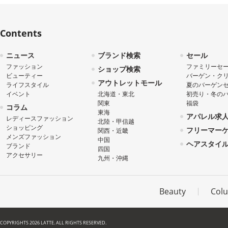
Contents
ニュース
ブランド検索
セール
ファッション
ファミリーセ
ショップ検索
ビューティー
バーゲン・ク
アウトレットモール
ライフスタイル
夏のバーゲン
イベント
北海道・東北
初売り・冬の
関東
福袋
コラム
東海
アパレル求
レディースファッション
北陸・甲信越
ショッピング
フリーマー
関西・近畿
メンズファッション
中国
ヘアスタイ
ブランド
四国
アクセサリー
九州・沖縄
Beauty
Col
COPYRIGHTS 2026 LATTE. ALL RIGHTS RESERVED.