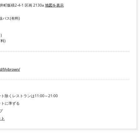
町飯積2-4-1 区画 2130a
地図を表示
線バス(有料)
)
料)
d/lilybrown/
ト除くレストランは11:00～21:00
ットに準ずる
プ
ット