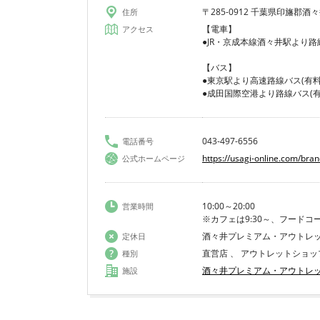
〒285-0912 千葉県印旛郡酒々井
住所
【電車】
アクセス
●JR・京成本線酒々井駅より路
【バス】
●東京駅より高速路線バス(有料
●成田国際空港より路線バス(有
043-497-6556
電話番号
https://usagi-online.com/bran
公式ホームページ
10:00～20:00
営業時間
※カフェは9:30～、フードコー
酒々井プレミアム・アウトレ
定休日
直営店 、 アウトレットショッ
種別
酒々井プレミアム・アウトレ
施設