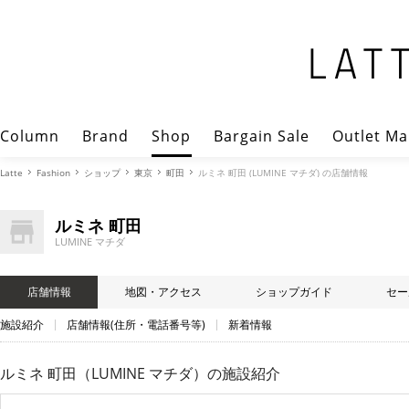
Column
Brand
Shop
Bargain Sale
Outlet Ma
Latte
Fashion
ショップ
東京
町田
ルミネ 町田 (LUMINE マチダ) の店舗情報
ルミネ 町田
LUMINE マチダ
店舗情報
地図・アクセス
ショップガイド
セー
施設紹介
店舗情報(住所・電話番号等)
新着情報
ルミネ 町田（LUMINE マチダ）
の施設紹介