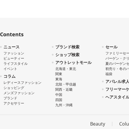
Contents
ニュース
ブランド検索
セール
ファッション
ファミリーセ
ショップ検索
ビューティー
バーゲン・ク
アウトレットモール
ライフスタイル
夏のバーゲン
イベント
北海道・東北
初売り・冬の
関東
福袋
コラム
東海
アパレル求
レディースファッション
北陸・甲信越
ショッピング
フリーマー
関西・近畿
メンズファッション
中国
ヘアスタイ
ブランド
四国
アクセサリー
九州・沖縄
Beauty
Col