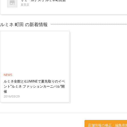
直営店
ルミネ 町田 の新着情報
NEWS
ルミネ全館とiLUMINEで夏先取りのイベ
ント”ルミネ ファッションカーニバル”開
催
2016/03/29
店舗情報の修正・編集依