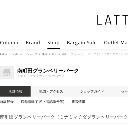
Column
Brand
Shop
Bargain Sale
Outlet Ma
Latte
Fashion
ショップ
東京
町田
南町田グランベリーパーク (ミナミマチダグランベリ
南町田グランベリーパーク
ミナミマチダグランベリーパーク
店舗情報
地図・アクセス
ショップガイド
セー
施設紹介
店舗情報(住所・電話番号等)
新着情報
南町田グランベリーパーク（ミナミマチダグランベリーパーク