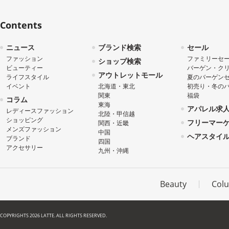
Contents
ニュース
ブランド検索
セール
ファッション
ファミリーセ
ショップ検索
ビューティー
バーゲン・ク
アウトレットモール
ライフスタイル
夏のバーゲン
イベント
北海道・東北
初売り・冬の
関東
福袋
コラム
東海
アパレル求
レディースファッション
北陸・甲信越
ショッピング
フリーマー
関西・近畿
メンズファッション
中国
ヘアスタイ
ブランド
四国
アクセサリー
九州・沖縄
Beauty
Col
COPYRIGHTS 2026 LATTE. ALL RIGHTS RESERVED.