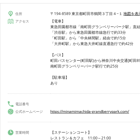
〒194-8589 東京都町田市鶴間３丁目４−１
地図を表
住所
【電車】
アクセス
東急田園都市線「南町田グランベリーパーク駅」直
「渋谷駅」から東急田園都市線急行で約33分
「町田駅」から「中央林間駅」経由で約15分
「大井町駅」から東急大井町線直通急行で約42分
【バス】
町田バスセンター(町田駅)から神奈川中央交通[町田89
南町田グランベリーパーク駅行で約25分
【駐車場】
あり
電話番号
https://minamimachida-grandberrypark.com/
公式ホームページ
【ステーションコート】
営業時間
レストラン＆カフェ 11:00～21:00