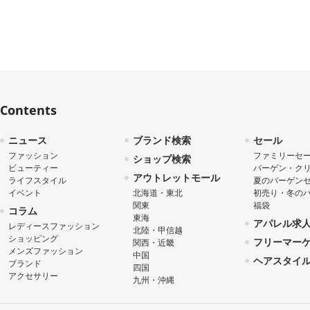
Contents
ニュース
ブランド検索
セール
ファッション
ファミリーセ
ショップ検索
ビューティー
バーゲン・ク
アウトレットモール
ライフスタイル
夏のバーゲン
イベント
北海道・東北
初売り・冬の
関東
福袋
コラム
東海
アパレル求
レディースファッション
北陸・甲信越
ショッピング
フリーマー
関西・近畿
メンズファッション
中国
ヘアスタイ
ブランド
四国
アクセサリー
九州・沖縄