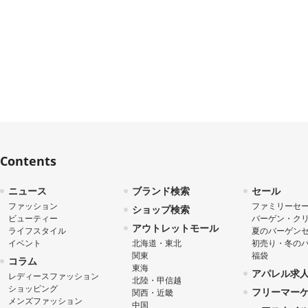
Contents
ニュース
ブランド検索
セール
ファッション
ファミリーセ
ショップ検索
ビューティー
バーゲン・ク
アウトレットモール
ライフスタイル
夏のバーゲン
イベント
北海道・東北
初売り・冬の
関東
福袋
コラム
東海
アパレル求
レディースファッション
北陸・甲信越
ショッピング
フリーマー
関西・近畿
メンズファッション
中国