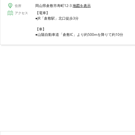
岡山県倉敷市寿町12-3
地図を表示
住所
【電車】
アクセス
●JR「倉敷駅」北口徒歩3分
【車】
●山陽自動車道「倉敷IC」より約500mを降りて約10分