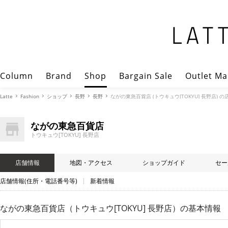
Column
Brand
Shop
Bargain Sale
Outlet Ma
Latte
Fashion
ショップ
長野
長野
ながの東急百貨店 (トウキュウ[TOKYU] 長野店) 
ながの東急百貨店
トウキュウ[TOKYU] 長野店
店舗情報
地図・アクセス
ショップガイド
セー
店舗情報(住所・電話番号等)
新着情報
ながの東急百貨店（トウキュウ[TOKYU] 長野店）
の基本情報