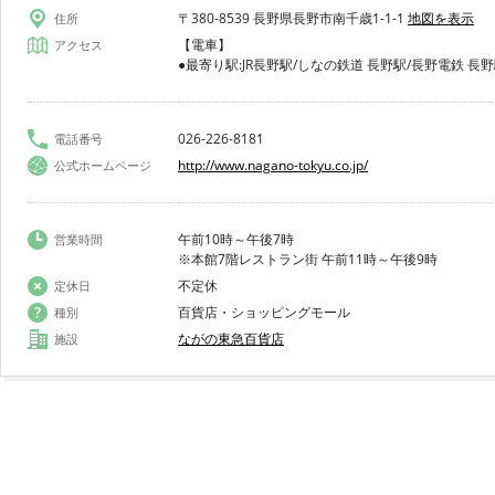
〒380-8539 長野県長野市南千歳1-1-1
地図を表示
住所
【電車】
アクセス
●最寄り駅:JR長野駅/しなの鉄道 長野駅/長野電鉄 長
026-226-8181
電話番号
http://www.nagano-tokyu.co.jp/
公式ホームページ
午前10時～午後7時
営業時間
※本館7階レストラン街 午前11時～午後9時
不定休
定休日
百貨店・ショッピングモール
種別
ながの東急百貨店
施設