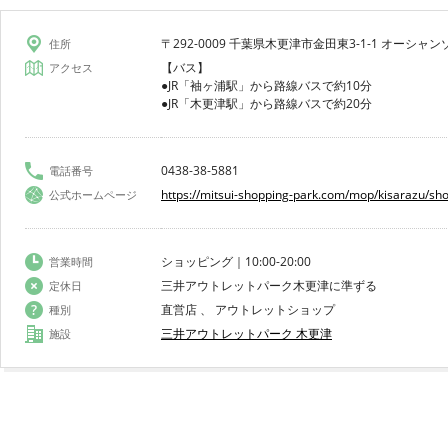
〒292-0009 千葉県木更津市金田東3-1-1 オーシャ
住所
【バス】
アクセス
●JR「袖ヶ浦駅」から路線バスで約10分
●JR「木更津駅」から路線バスで約20分
0438-38-5881
電話番号
https://mitsui-shopping-park.com/mop/kisarazu/sh
公式ホームページ
ショッピング｜10:00-20:00
営業時間
三井アウトレットパーク木更津に準ずる
定休日
直営店 、 アウトレットショップ
種別
三井アウトレットパーク 木更津
施設