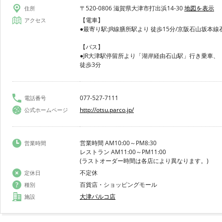
〒520-0806 滋賀県大津市打出浜14-30
地図を表示
住所
【電車】
アクセス
●最寄り駅:JR線膳所駅より 徒歩15分/京阪石山坂本線
【バス】
●JR大津駅停留所より「湖岸経由石山駅」行き乗車、
徒歩3分
077-527-7111
電話番号
http://otsu.parco.jp/
公式ホームページ
営業時間 AM10:00～PM8:30
営業時間
レストラン AM11:00～PM11:00
(ラストオーダー時間は各店により異なります。)
不定休
定休日
百貨店・ショッピングモール
種別
大津パルコ店
施設