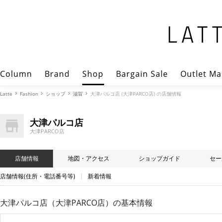
Column
Brand
Shop
Bargain Sale
Outlet Ma
Latte
Fashion
ショップ
滋賀
大津パルコ店 (大津PARCO店) の店舗情報
大津パルコ店
大津PARCO店
店舗情報
地図・アクセス
ショップガイド
セー
店舗情報(住所・電話番号等)
新着情報
大津パルコ店（大津PARCO店）
の基本情報