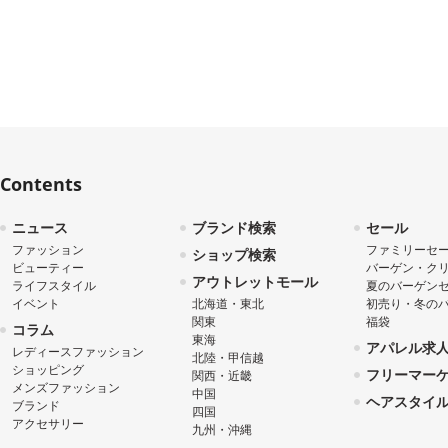
Contents
ニュース
ブランド検索
セール
ファッション
ファミリーセ
ショップ検索
ビューティー
バーゲン・ク
アウトレットモール
ライフスタイル
夏のバーゲン
イベント
北海道・東北
初売り・冬の
関東
福袋
コラム
東海
アパレル求
レディースファッション
北陸・甲信越
ショッピング
フリーマー
関西・近畿
メンズファッション
中国
ヘアスタイ
ブランド
四国
アクセサリー
九州・沖縄